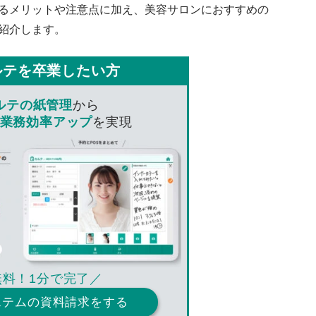
するメリットや注意点に加え、美容サロンにおすすめの
を紹介します。
ルテを卒業したい方
ルテの紙管理
から
業務効率アップ
を実現
無料！1分で完了／
ステムの資料請求をする