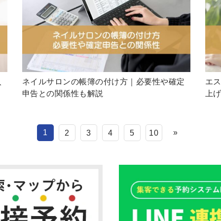
入
ネイルサロンの帳簿の付け方｜必要性や確定
エス
申告との関係性も解説
上げ
1
»
2
3
4
5
10