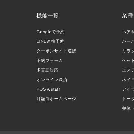
機能一覧
業種
Googleで予約
ヘア
LINE連携予約
バー
クーポンサイト連携
リラ
予約フォーム
ヘッ
多言語対応
エス
オンライン決済
ネイ
POS A’staff
アイ
月額制ホームページ
トー
整体