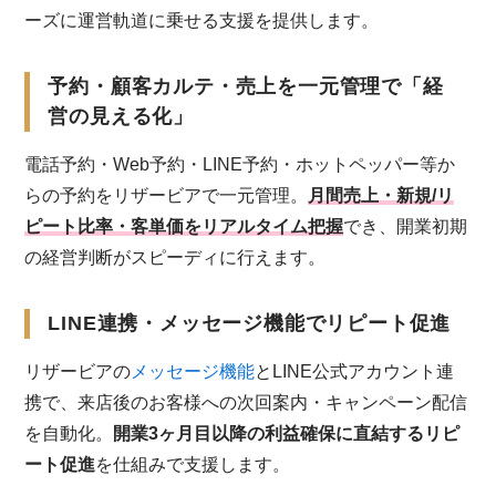
ーズに運営軌道に乗せる支援を提供します。
予約・顧客カルテ・売上を一元管理で「経
営の見える化」
電話予約・Web予約・LINE予約・ホットペッパー等か
らの予約をリザービアで一元管理。
月間売上・新規/リ
ピート比率・客単価をリアルタイム把握
でき、開業初期
の経営判断がスピーディに行えます。
LINE連携・メッセージ機能でリピート促進
リザービアの
メッセージ機能
とLINE公式アカウント連
携で、来店後のお客様への次回案内・キャンペーン配信
を自動化。
開業3ヶ月目以降の利益確保に直結するリピ
ート促進
を仕組みで支援します。