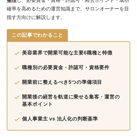
整理
し、必要資金・資格・許認可・経営ポイント・成功
確率を高めるための運営知識まで、サロンオーナーを目
指す方向けに解説します。
この記事でわかること
美容業界で開業可能な
主要6職種と特徴
職種別の
必要資金・許認可・資格要件
開業前に整えるべき
5つの準備項目
開業後の経営を軌道に乗せる
集客・運営の
基本ポイント
個人事業主 vs 法人化の
判断基準