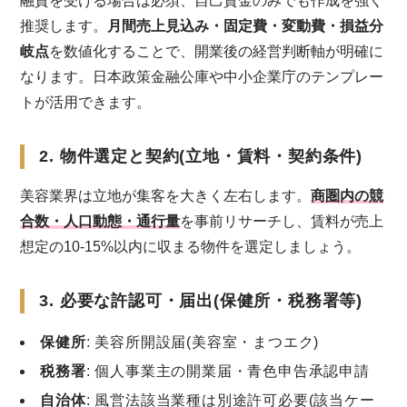
融資を受ける場合は必須、自己資金のみでも作成を強く
推奨します。
月間売上見込み・固定費・変動費・損益分
岐点
を数値化することで、開業後の経営判断軸が明確に
なります。日本政策金融公庫や中小企業庁のテンプレー
トが活用できます。
2. 物件選定と契約(立地・賃料・契約条件)
美容業界は立地が集客を大きく左右します。
商圏内の競
合数・人口動態・通行量
を事前リサーチし、賃料が売上
想定の10-15%以内に収まる物件を選定しましょう。
3. 必要な許認可・届出(保健所・税務署等)
保健所
: 美容所開設届(美容室・まつエク)
税務署
: 個人事業主の開業届・青色申告承認申請
自治体
: 風営法該当業種は別途許可必要(該当ケー