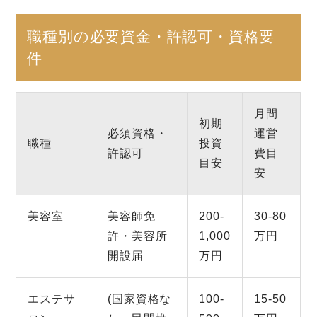
職種別の必要資金・許認可・資格要
件
月間
初期
必須資格・
運営
職種
投資
許認可
費目
目安
安
美容室
美容師免
200-
30-80
許・美容所
1,000
万円
開設届
万円
エステサ
(国家資格な
100-
15-50