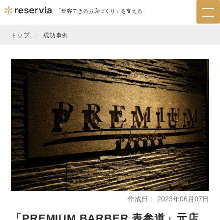
「集客できるお店づくり」を支える
tog
nav
トップ
成功事例
作成日
2023年06月07日
「PREMIUM BARBER 表参道」元店