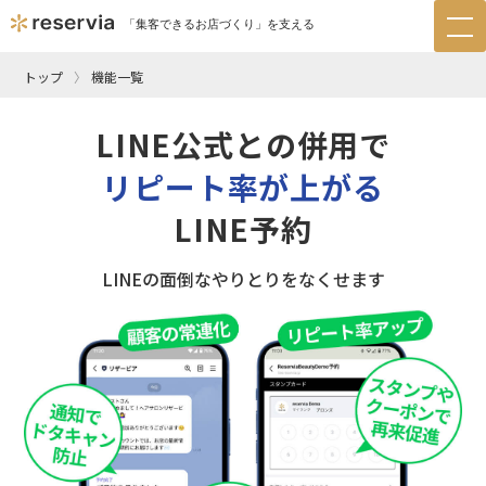
「集客できるお店づくり」を支える
tog
nav
トップ
機能一覧
LINE公式との併用で
リピート率が上がる
LINE予約
LINEの面倒なやりとりをなくせます