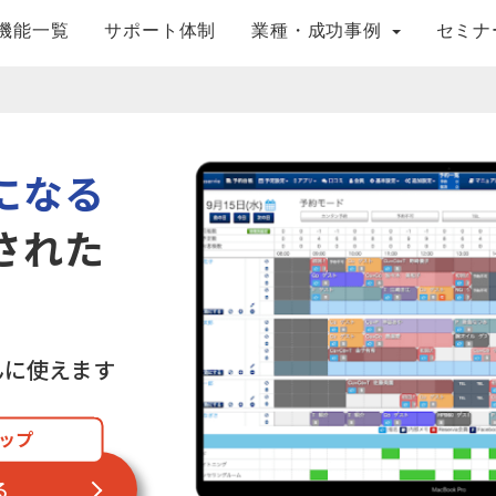
機能一覧
サポート体制
業種・成功事例
セミナ
になる
された
んに使えます
アップ
る