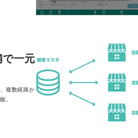
舗で一元
、複数経路か
能。