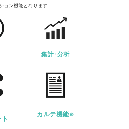
ション機能となります
集計･分析
カルテ機能
※
ント