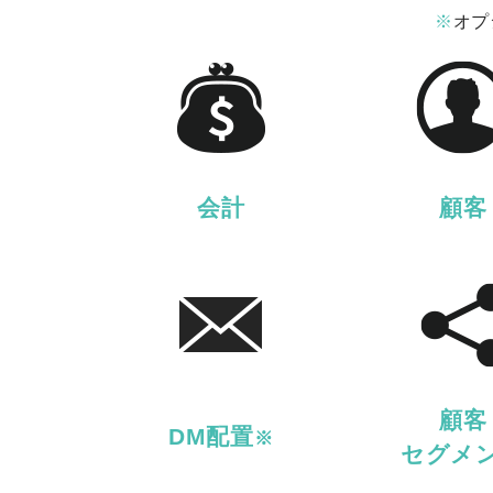
※
オプ
会計
顧客
顧客
DM配置
※
セグメ