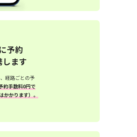
ぐに予約
携します
て、経路ごとの予
予約手数料0円で
はかかります）。