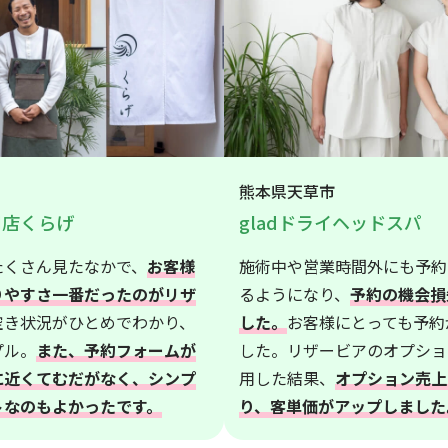
熊本県天草市
門店くらげ
gladドライヘッドスパ
たくさん見たなかで、
お客様
施術中や営業時間外にも予約
りやすさ一番だったのがリザ
るようになり、
予約の機会損
空き状況がひとめでわかり、
した。
お客様にとっても予約
プル。
また、予約フォームが
した。リザービアのオプショ
に近くてむだがなく、シンプ
用した結果、
オプション売上
トなのもよかったです。
り、客単価がアップしました