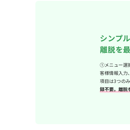
シンプ
離脱を
①メニュー選
客様情報入力
項目は3つの
録不要。離脱