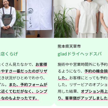
熊本県天草市
門店くらげ
gladドライヘッドスパ
たくさん見たなかで、
お客様
施術中や営業時間外にも予約
りやすさ一番だったのがリザ
るようになり、
予約の機会損
空き状況がひとめでわかり、
した。
お客様にとっても予約
プル。
また、予約フォームが
した。リザービアのオプショ
に近くてむだがなく、シンプ
用した結果、
オプション売上
トなのもよかったです。
り、客単価がアップしました