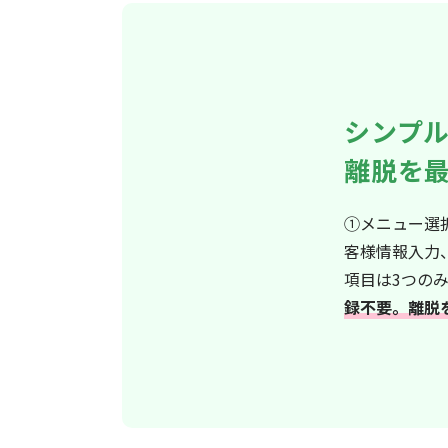
シンプ
離脱を
①メニュー選
客様情報入力
項目は3つの
録不要。離脱