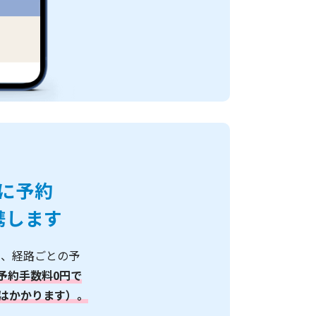
ぐに予約
携します
て、経路ごとの予
予約手数料0円で
はかかります）。