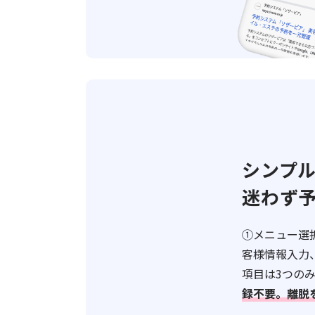
シンプ
迷わず
①メニュー選
客様情報入力
項目は3つの
録不要。離脱