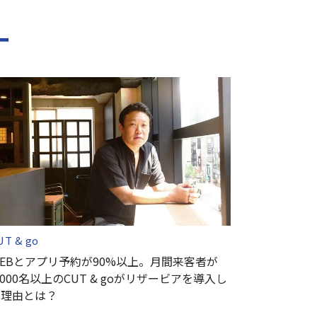
ー
UT & go
EBとアプリ予約が90%以上。月間来客者が
,000名以上のCUT & goがリザービアを導入し
た理由とは？