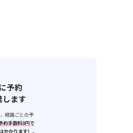
ぐに予約
携します
て、経路ごとの予
予約手数料0円で
はかかります）。