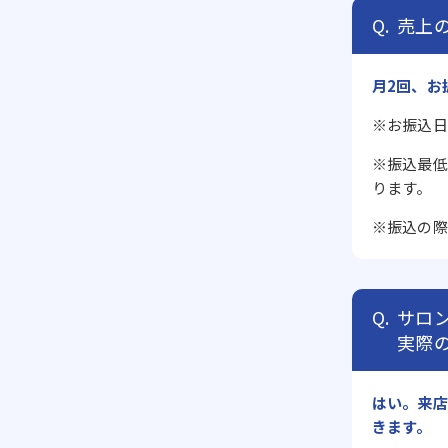
売上
月2回、お
※お振込日
※振込最低
ります。
※振込の際
サロ
実際
はい。来店
きます。