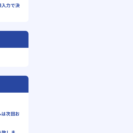
額入力で決
へは次回お
を致しま