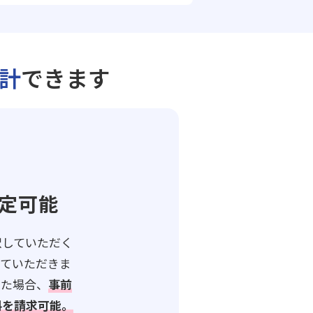
計
できます
定可能
択していただく
していただきま
った場合、
事前
料を請求可能。