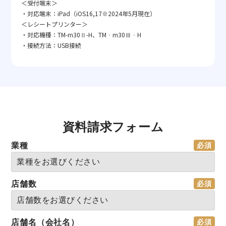
＜受付端末＞
・対応端末：iPad（iOS16,17※2024年5月現在）
＜レシートプリンター＞
・対応機種：TM-m30Ⅱ-H、TM‐m30Ⅲ‐H
・接続方法：USB接続
資料請求フォーム
業種
店舗数
店舗名（会社名）