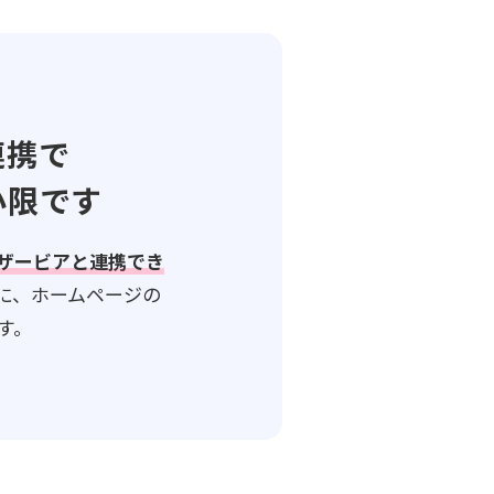
連携で
小限です
ザービアと連携でき
に、ホームページの
す。