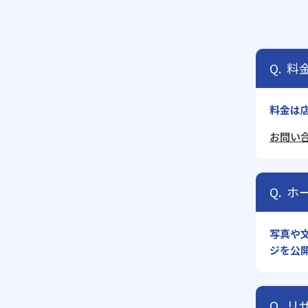
料
料金は
お問い
ホ
写真や
ジを公
リ