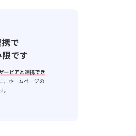
連携で
小限です
ザービアと連携でき
に、ホームページの
す。