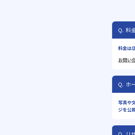
料
料金は
お問い
ホ
写真や
ジを公
リ