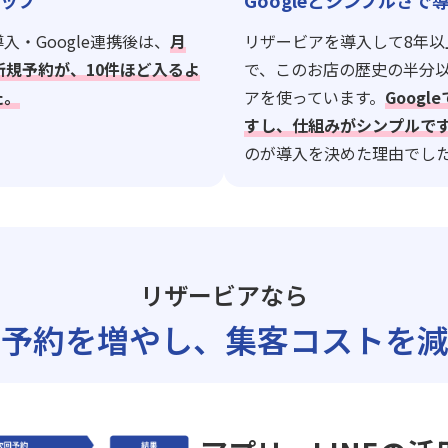
ップ
Googleとシンプルさで
入・Google連携後は、
月
リザービアを導入して8年以
新規予約が、10件ほど入るよ
で、このお店の歴史の半分
た。
アを使っています。
Goog
すし、仕組みがシンプルで
のが導入を決めた理由でし
リザービアなら
ト予約を増やし、
集客コストを減