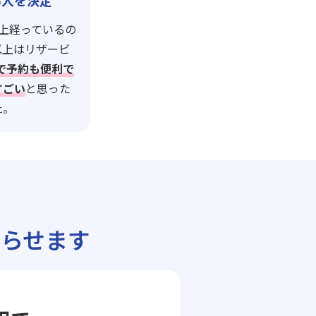
導入を決定
上経っているの
以上はリザービ
leで予約も便利で
すごい
と思った
た。
らせます