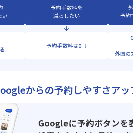
約
予約手数料を
たい
減らしたい
予約
予約手数料は0円
る
外国の
Googleからの
予約しやすさアッ
Googleに予約ボタンを