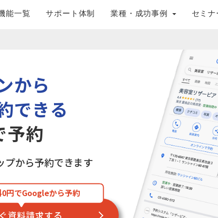
機能一覧
サポート体制
業種・成功事例
セミナ
ンから
約できる
eで予約
・マップから予約できます
0円でGoogleから予約
ぐ資料請求する