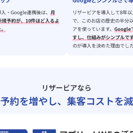
ップ
Googleとシンプルさで
入・Google連携後は、
月
リザービアを導入して8年以
新規予約が、10件ほど入るよ
で、このお店の歴史の半分
た。
アを使っています。
Goog
すし、仕組みがシンプルで
のが導入を決めた理由でし
リザービアなら
ト予約を増やし、
集客コストを減