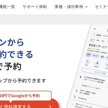
機能一覧
サポート体制
業種・成功事例
セミナ
ンから
約できる
eで予約
・マップから予約できます
0円でGoogleから予約
ぐ資料請求する