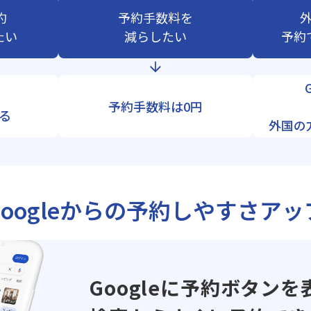
約
予約手数料を
たい
減らしたい
予約
予約手数料は0円
る
外国の
Googleからの
予約しやすさアッ
Googleに予約ボタンを