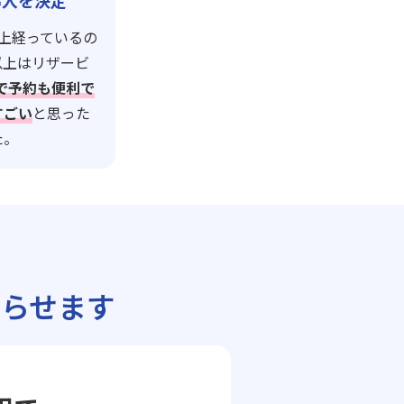
導入を決定
上経っているの
以上はリザービ
leで予約も便利で
すごい
と思った
た。
らせます