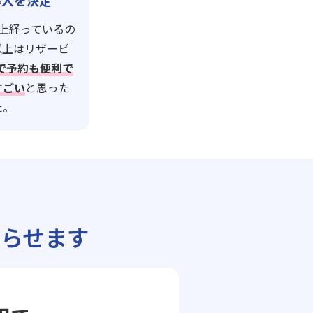
導入を決定
上経っているの
以上はリザービ
leで予約も便利で
すごい
と思った
た。
らせます