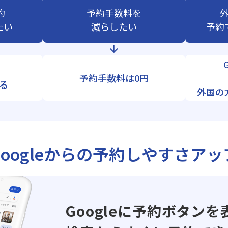
約
予約手数料を
たい
減らしたい
予約
予約手数料は0円
る
外国の
Googleからの
予約しやすさアッ
Googleに予約ボタンを