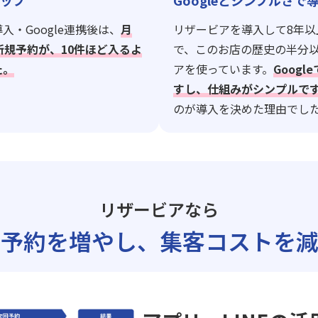
ップ
Googleとシンプルさで
入・Google連携後は、
月
リザービアを導入して8年以
新規予約が、10件ほど入るよ
で、このお店の歴史の半分
た。
アを使っています。
Goog
すし、仕組みがシンプルで
のが導入を決めた理由でし
リザービアなら
ト予約を増やし、
集客コストを減