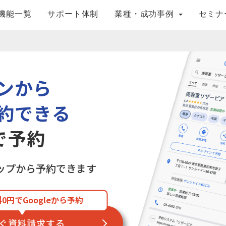
機能一覧
サポート体制
業種・成功事例
セミナ
ンから
約できる
eで予約
・マップから予約できます
0円でGoogleから予約
ぐ資料請求する