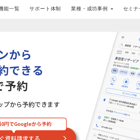
機能一覧
サポート体制
業種・成功事例
セミナ
ンから
約できる
eで予約
・マップから予約できます
0円でGoogleから予約
ぐ資料請求する