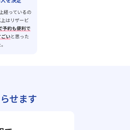
導入を決定
上経っているの
以上はリザービ
leで予約も便利で
すごい
と思った
た。
らせます