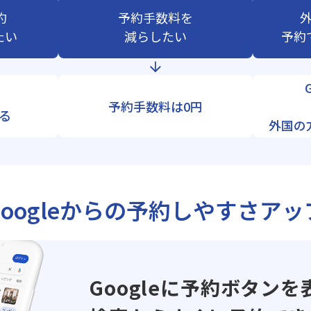
約
予約手数料を
たい
減らしたい
予約
予約手数料は0円
る
外国の
Googleからの
予約しやすさアッ
Googleに予約ボタンを