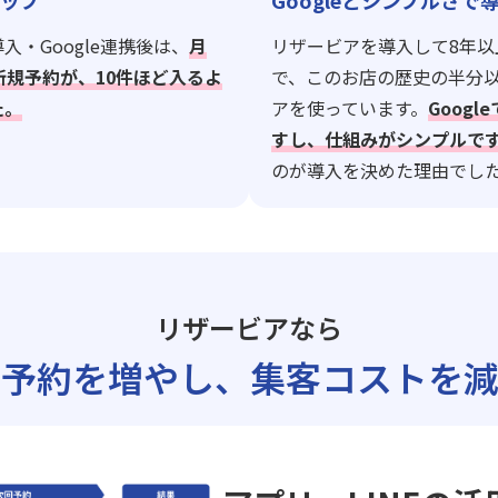
ップ
Googleとシンプルさで
入・Google連携後は、
月
リザービアを導入して8年以
新規予約が、10件ほど入るよ
で、このお店の歴史の半分
た。
アを使っています。
Goog
すし、仕組みがシンプルで
のが導入を決めた理由でし
リザービアなら
ト予約を増やし、
集客コストを減