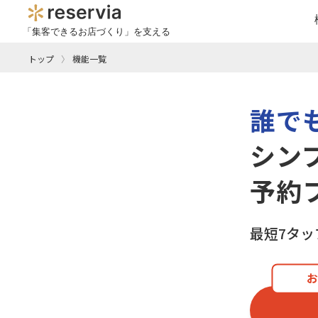
「集客できるお店づくり」を支える
トップ
機能一覧
誰で
シン
予約
最短7タ
お