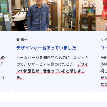
髪 騎士
タ
デザインが一番あっていました
ユ
るの
ホームページを個性的なものにしたかった
予
操作
ので、リザービアを見つけたとき、
デザイ
予
ら、
ンや拡張性が一番合っていると感じまし
視
ょう
た。
か
な