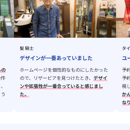
髪 騎士
タ
デザインが一番あっていました
ユ
るの
ホームページを個性的なものにしたかった
予
操作
ので、リザービアを見つけたとき、
デザイ
予
ら、
ンや拡張性が一番合っていると感じまし
視
ょう
た。
か
な