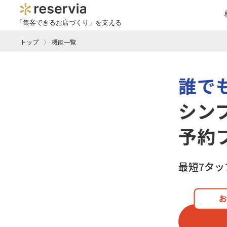
「集客できるお店づくり」を支える
トップ
機能一覧
誰で
シン
予約
最短7タ
お