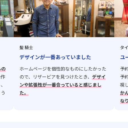
髪 騎士
タ
デザインが一番あっていました
ユ
るの
ホームページを個性的なものにしたかった
予
操作
ので、リザービアを見つけたとき、
デザイ
予
ら、
ンや拡張性が一番合っていると感じまし
視
ょう
た。
か
な