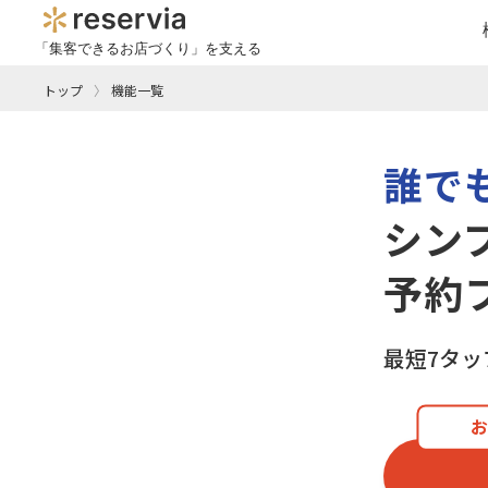
「集客できるお店づくり」を支える
トップ
機能一覧
誰で
シン
予約
最短7タ
お