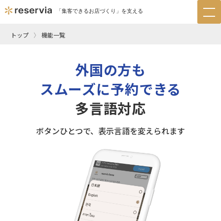
「集客できるお店づくり」を支える
tog
nav
トップ
機能一覧
外国の方も
スムーズに予約できる
多言語対応
ボタンひとつで、表示言語を変えられます