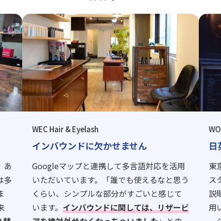
WEC Hair & Eyelash
WO
インバウンドに欠かせません
日
、あ
Googleマップと連携して多言語対応を活用
東
は多
いただいています。「誰でも使えるなと思う
ス
ま
くらい、シンプルな部分がすごいと感じて
説
来
います。
インバウンドに関しては、リザービ
用