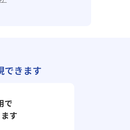
ジ）
現できます
用で
ります