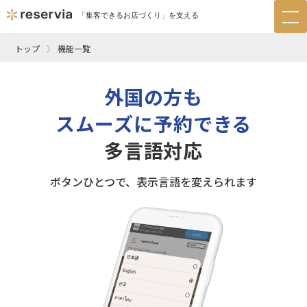
「集客できるお店づくり」を支える
tog
nav
トップ
機能一覧
外国の方も
スムーズに予約できる
多言語対応
ボタンひとつで、表示言語を変えられます