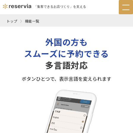
「集客できるお店づくり」を支える
tog
nav
トップ
機能一覧
外国の方も
スムーズに予約できる
多言語対応
ボタンひとつで、表示言語を変えられます