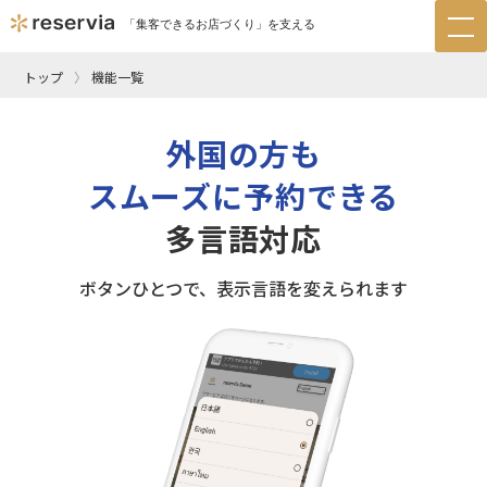
「集客できるお店づくり」を支える
tog
nav
トップ
機能一覧
外国の方も
スムーズに予約できる
多言語対応
ボタンひとつで、表示言語を変えられます