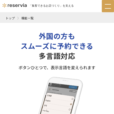
「集客できるお店づくり」を支える
tog
nav
トップ
機能一覧
外国の方も
スムーズに予約できる
多言語対応
ボタンひとつで、表示言語を変えられます