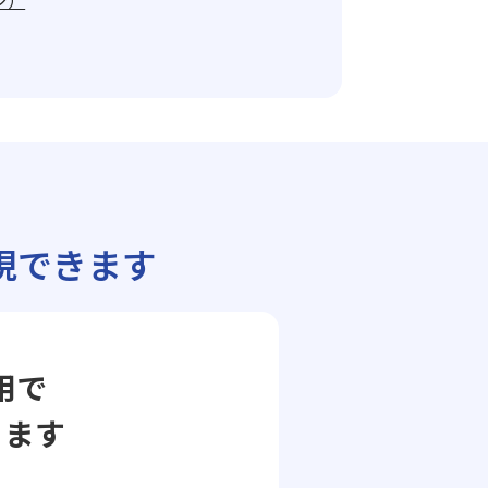
ジ）
現できます
用で
ります