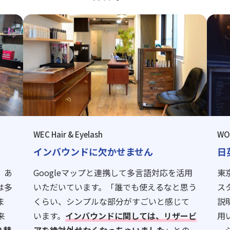
WEC Hair & Eyelash
WO
インバウンドに欠かせません
日
、あ
Googleマップと連携して多言語対応を活用
東
は多
いただいています。「誰でも使えるなと思う
ス
ま
くらい、シンプルな部分がすごいと感じて
説
来
います。
インバウンドに関しては、リザービ
用