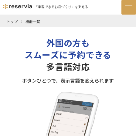
「集客できるお店づくり」を支える
tog
nav
トップ
機能一覧
外国の方も
スムーズに予約できる
多言語対応
ボタンひとつで、表示言語を変えられます