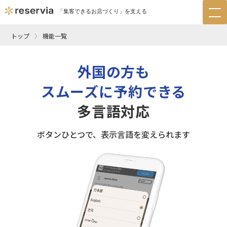
「集客できるお店づくり」を支える
tog
nav
トップ
機能一覧
外国の方も
スムーズに予約できる
多言語対応
ボタンひとつで、表示言語を変えられます