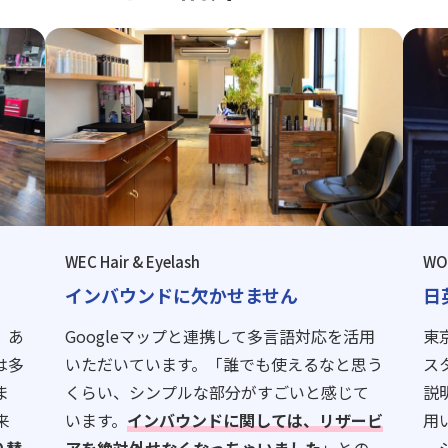
WEC Hair & Eyelash
WO
インバウンドに欠かせません
日
、あ
Googleマップと連携して多言語対応を活用
東
は多
いただいています。「誰でも使えるなと思う
ス
ま
くらい、シンプルな部分がすごいと感じて
説
来
います。
インバウンドに関しては、リザービ
用