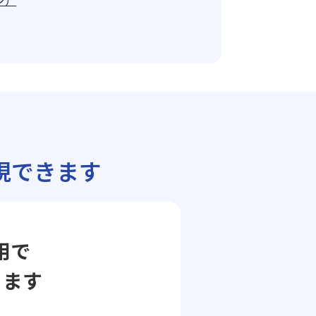
ジ）
現できます
用で
ります