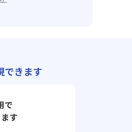
ジ）
現できます
用で
ります