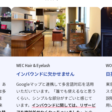
WEC Hair & Eyelash
WO
インバウンドに欠かせません
日
、あ
Googleマップと連携して多言語対応を活用
東
は多
いただいています。「誰でも使えるなと思う
ス
ま
くらい、シンプルな部分がすごいと感じて
説
来
います。
インバウンドに関しては、リザービ
用