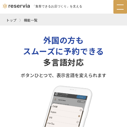
「集客できるお店づくり」を支える
tog
nav
トップ
機能一覧
外国の方も
スムーズに予約できる
多言語対応
ボタンひとつで、表示言語を変えられます