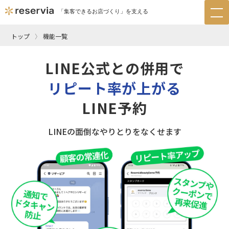
「集客できるお店づくり」を支える
tog
nav
トップ
機能一覧
LINE公式との併用で
リピート率が上がる
LINE予約
LINEの面倒なやりとりをなくせます