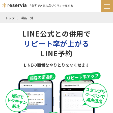
「集客できるお店づくり」を支える
tog
nav
トップ
機能一覧
LINE公式との併用で
リピート率が上がる
LINE予約
LINEの面倒なやりとりをなくせます