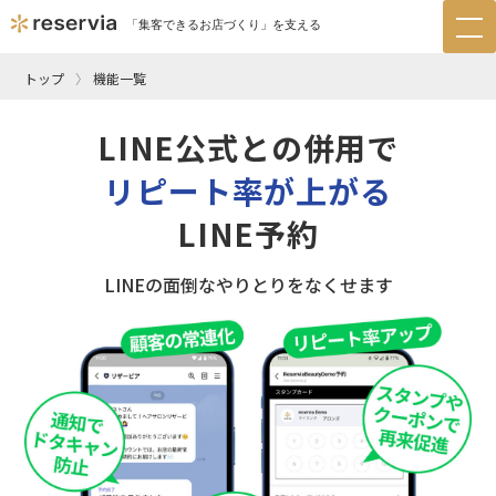
「集客できるお店づくり」を支える
tog
nav
トップ
機能一覧
LINE公式との併用で
リピート率が上がる
LINE予約
LINEの面倒なやりとりをなくせます