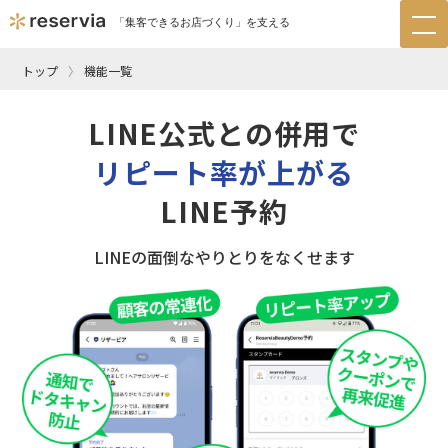
「集客できるお店づくり」を支える
tog
nav
トップ
機能一覧
LINE公式との併用で
リピート率が上がる
LINE予約
LINEの面倒なやりとりをなくせます