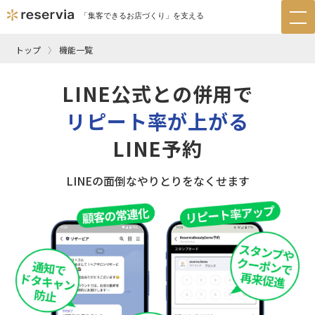
「集客できるお店づくり」を支える
tog
nav
トップ
機能一覧
LINE公式との併用で
リピート率が上がる
LINE予約
LINEの面倒なやりとりをなくせます