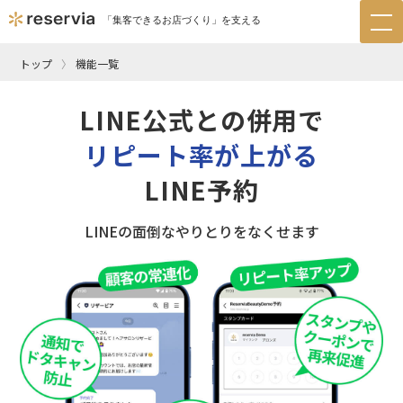
「集客できるお店づくり」を支える
tog
nav
トップ
機能一覧
LINE公式との併用で
リピート率が上がる
LINE予約
LINEの面倒なやりとりをなくせます