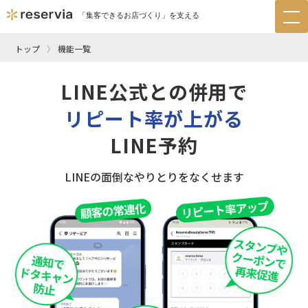
「集客できるお店づくり」を支える
tog
nav
トップ
機能一覧
LINE公式との併用で
リピート率が上がる
LINE予約
LINEの面倒なやりとりをなくせます