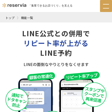
「集客できるお店づくり」を支える
tog
nav
トップ
機能一覧
LINE公式との併用で
リピート率が上がる
LINE予約
LINEの面倒なやりとりをなくせます