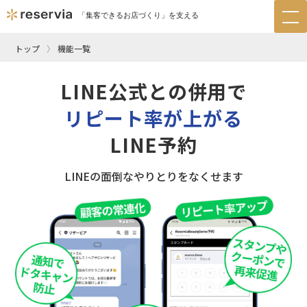
「集客できるお店づくり」を支える
tog
nav
トップ
機能一覧
LINE公式との併用で
リピート率が上がる
LINE予約
LINEの面倒なやりとりをなくせます