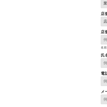
店
店
名前
氏
電
メ