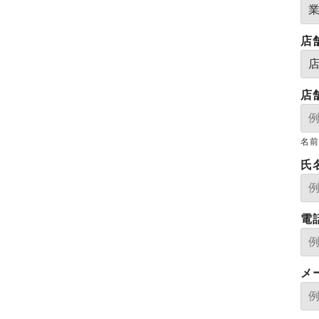
店
店
名前
氏
電
メ