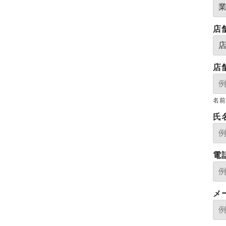
店
店
名前
氏
電
メ