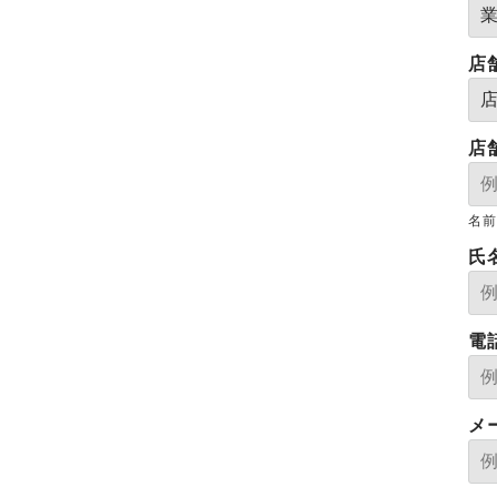
店
店
名前
氏
電
メ